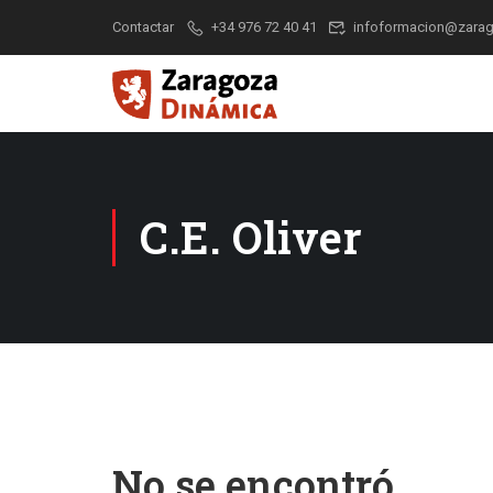
Contactar
+34 976 72 40 41
infoformacion@zarag
C.E. Oliver
No se encontró