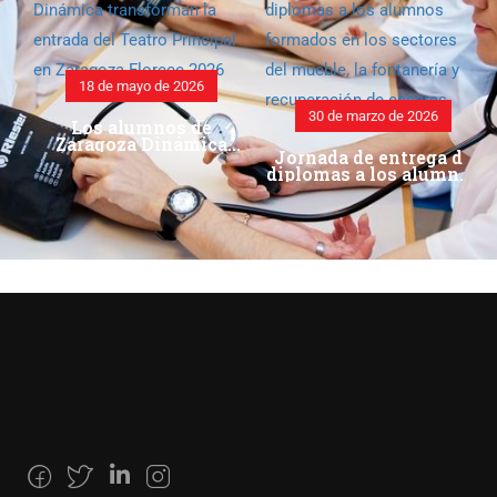
18 de mayo de 2026
30 de marzo de 2026
Los alumnos de
Zaragoza Dinámica
Jornada de entrega de
transforman la entrada
diplomas a los alumnos
del Teatro Principal en
formados en los
Zaragoza Florece 2026
sectores del mueble, la
fontanería y la
recuperación de
enseres