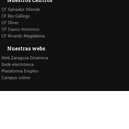
Nuestros Centros
CF Salvador Allende
CF Río Gállego
CF Oliver
CF Casco Histórico
CF Ricardo Magdalena
Nuestras webs
Web Zaragoza Dinámica
Sede electrónica
Plataforma Empleo
Campus online
©
Zaragoza Dinámica
Aviso legal
Política de cookies
Protección de datos
Política de privacidad