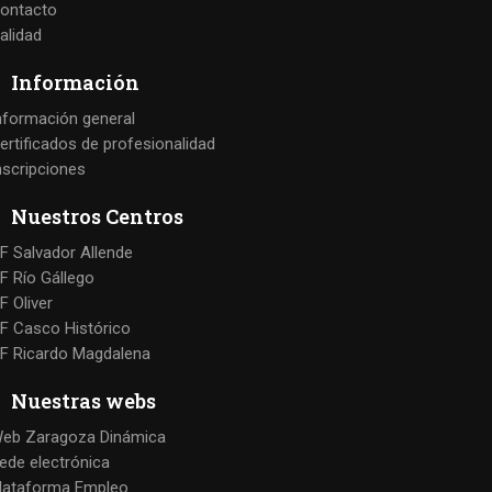
ontacto
alidad
Información
nformación general
ertificados de profesionalidad
nscripciones
Nuestros Centros
F Salvador Allende
F Río Gállego
F Oliver
F Casco Histórico
F Ricardo Magdalena
Nuestras webs
eb Zaragoza Dinámica
ede electrónica
lataforma Empleo