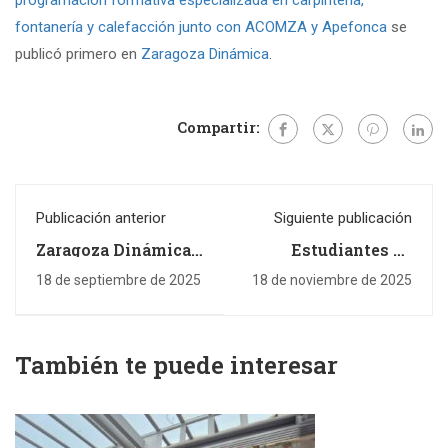
fontanería y calefacción junto con ACOMZA y Apefonca
se
publicó primero en
Zaragoza Dinámica
.
Compartir:
Publicación anterior
Siguiente publicación
Zaragoza Dinámica
Estudiantes de
participa en la Feria
diferentes grados de
de Igualdad
Santo Domingo de
18 de septiembre de 2025
18 de noviembre de 2025
Silos visitan
Zaragoza Dinámica
También te puede interesar