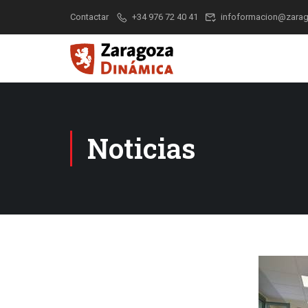
Contactar
+34 976 72 40 41
infoformacion@zarag
Noticias