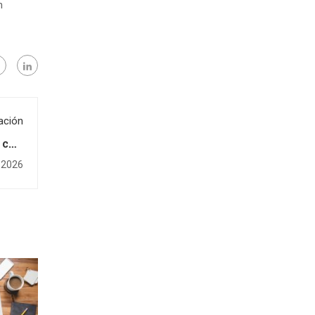
n
ación
 con
ores
 2026