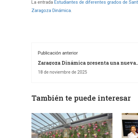
La entrada
Estudiantes de diferentes grados de San
Zaragoza Dinámica
.
Publicación anterior
Zaragoza Dinámica presenta una nueva
programación formativa especializada 
carpintería, fontanería y calefacción ju
18 de noviembre de 2025
ACOMZA y Apefonca
También te puede interesar