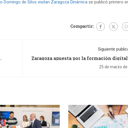
to Domingo de Silos visitan Zaragoza Dinámica
se publicó primero e
Compartir:
Siguiente public
Zaragoza apuesta por la formación digital
en
nuevos cursos para trabajad
nto con
25 de marzo de