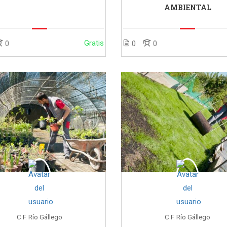
AMBIENTAL
Gratis
0
0
0
C.F. Río Gállego
C.F. Río Gállego