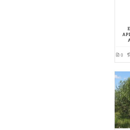
APL
0