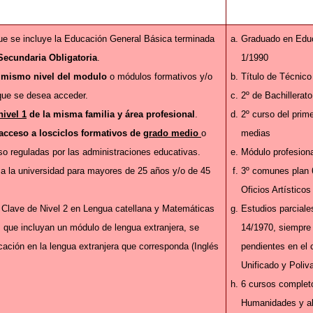
ue se incluye la Educación General Básica terminada
Graduado en Educ
ecundaria Obligatoria
.
1/1990
l mismo nivel del modulo
o módulos formativos y/o
Título de Técnico
 que se desea acceder.
2º de Bachillerato
nivel 1
de la misma familia y área profesional
.
2º curso del prim
acceso a los
ciclos formativos de
grado medio
o
medias
o reguladas por las administraciones educativas.
Módulo profesiona
a la universidad para mayores de 25 años y/o de 45
3º comunes plan 
Oficios Artísticos
 Clave de Nivel 2 en Lengua catellana y Matemáticas
Estudios parciales
s que incluyan un módulo de lengua extranjera, se
14/1970, siempre
ación en la lengua extranjera que corresponda (Inglés
pendientes en el 
Unificado y Poliva
6 cursos complet
Humanidades y al 