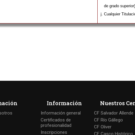
de grado superior)
Cualquier Titulaci
mación
Información
Nuestros Ce
sotros
Información general
CF Salvador Allende
Certificados de
CF Río Gállego
profesionalidad
CF Oliver
Inscripciones
CF Casco Histórico