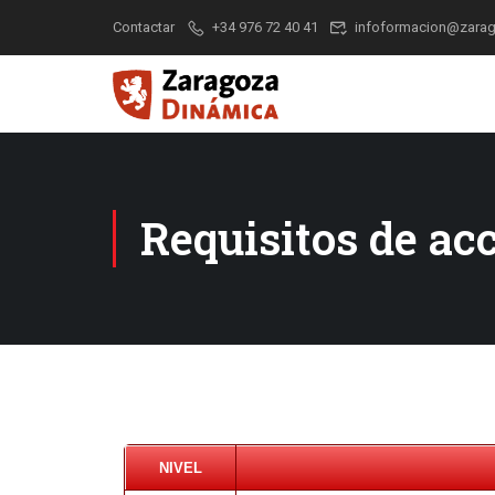
Contactar
+34 976 72 40 41
infoformacion@zarag
Requisitos de ac
NIVEL