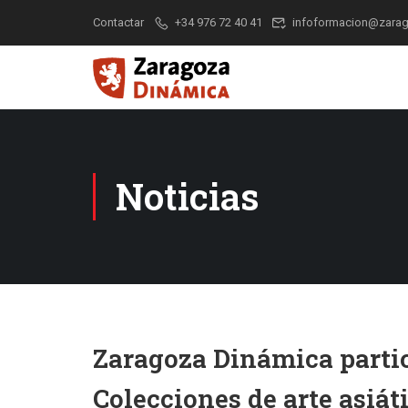
Contactar
+34 976 72 40 41
infoformacion@zarag
Noticias
Zaragoza Dinámica partici
Colecciones de arte asiát