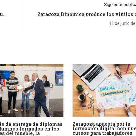
Siguiente public
su
Zaragoza Dinámica produce los vinilos d
 un
exposición ‘Festivales de Cine de Aragón –
ara
ARAFILMF
11 de junio d
Zaragoza apuesta por la
a de entrega de diplomas
formación digital con nu
alumnos formados en los
cursos para trabajadores
es del mueble, la