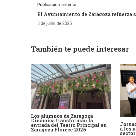
Publicación anterior
El Ayuntamiento de Zaragoza refuerza 
apoyo a la inserción laboral a través de
convenio con la Fundación El Tranvía p
5 de junio de 2025
formar en restauración de muebles
También te puede interesar
Los alumnos de Zaragoza
Dinámica transforman la
Jornad
entrada del Teatro Principal en
a los 
Zaragoza Florece 2026
sector