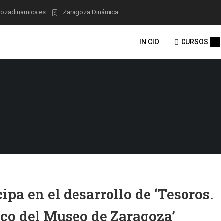
ozadinamica.es
Zaragoza Dinámica
INICIO
CURSOS
pa en el desarrollo de ‘Tesoros.
ico del Museo de Zaragoza’