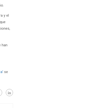
io.
a y el
 que
ciones,
e han
a’
se