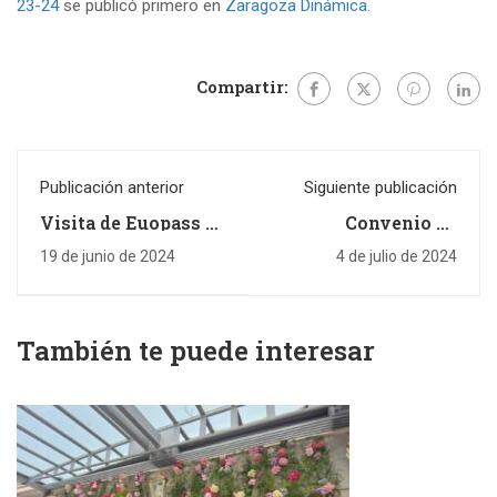
23-24
se publicó primero en
Zaragoza Dinámica
.
Compartir:
Publicación anterior
Siguiente publicación
Visita de Euopass a
Convenio de
las instalaciones de
formación
Zaragoza Dinámica
especializada en
19 de junio de 2024
4 de julio de 2024
hostelería
También te puede interesar