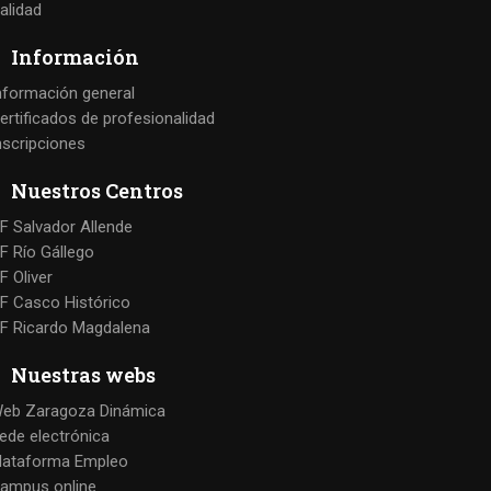
alidad
Información
nformación general
ertificados de profesionalidad
nscripciones
Nuestros Centros
F Salvador Allende
F Río Gállego
F Oliver
F Casco Histórico
F Ricardo Magdalena
Nuestras webs
eb Zaragoza Dinámica
ede electrónica
lataforma Empleo
ampus online