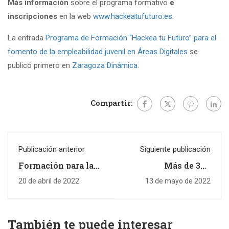
Más información
sobre el programa formativo
e
inscripciones
en la web
www.hackeatufuturo.es
.
La entrada
Programa de Formación “Hackea tu Futuro” para el
fomento de la empleabilidad juvenil en Áreas Digitales
se
publicó primero en
Zaragoza Dinámica
.
Compartir:
Publicación anterior
Siguiente publicación
Formación para la
Más de 300
producción
personas participan
Agroecológica en
en la formación para
20 de abril de 2022
13 de mayo de 2022
Zaragoza
el empleo impulsada
por Zaragoza
Dinámica dedicada a
la agroecología
También te puede interesar