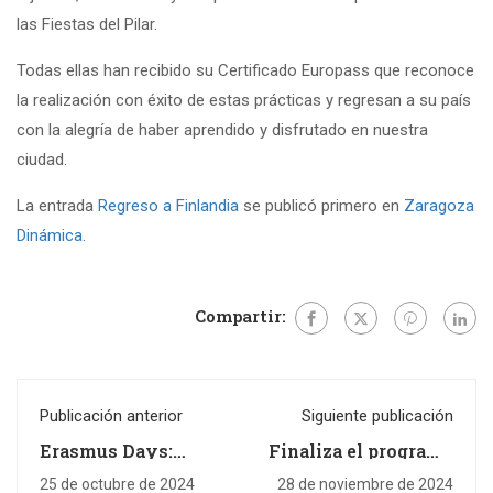
las Fiestas del Pilar.
Todas ellas han recibido su Certificado Europass que reconoce
la realización con éxito de estas prácticas y regresan a su país
con la alegría de haber aprendido y disfrutado en nuestra
ciudad.
La entrada
Regreso a Finlandia
se publicó primero en
Zaragoza
Dinámica
.
Compartir:
Publicación anterior
Siguiente publicación
Erasmus Days:
Finaliza el programa
Centro de formación
piloto “Hostelería +”
Oliver
del Ayuntamiento
25 de octubre de 2024
28 de noviembre de 2024