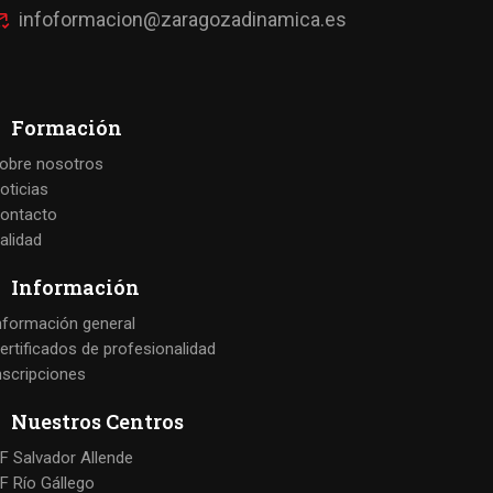
infoformacion@zaragozadinamica.es
Formación
obre nosotros
oticias
ontacto
alidad
Información
nformación general
ertificados de profesionalidad
nscripciones
Nuestros Centros
F Salvador Allende
F Río Gállego