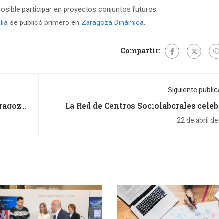
osible participar en proyectos conjuntos futuros.
lia
se publicó primero en
Zaragoza Dinámica
.
Compartir:
Siguiente public
aragoza
La Red de Centros Sociolaborales celeb
Jornada Deportiva en el CDM La Gr
22 de abril d