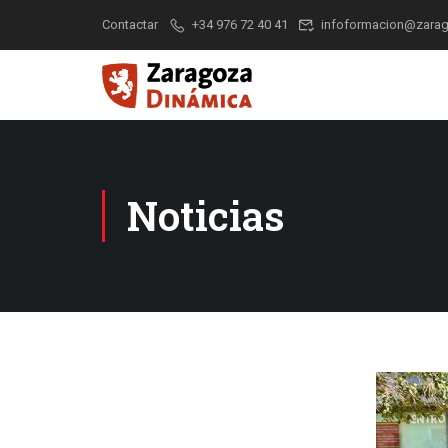
Contactar
+34 976 72 40 41
infoformacion@zarag
Noticias