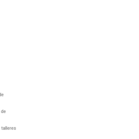
de
 de
talleres