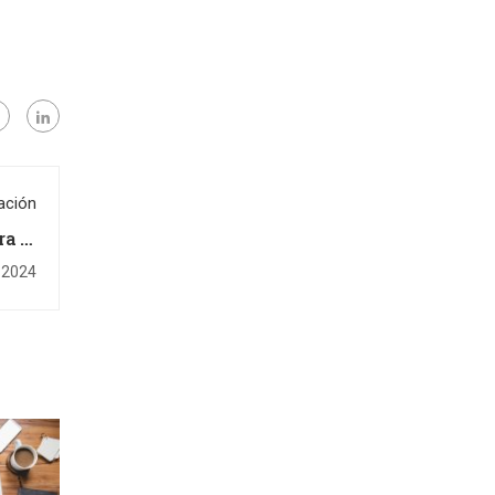
ación
ra la
anja
e 2024